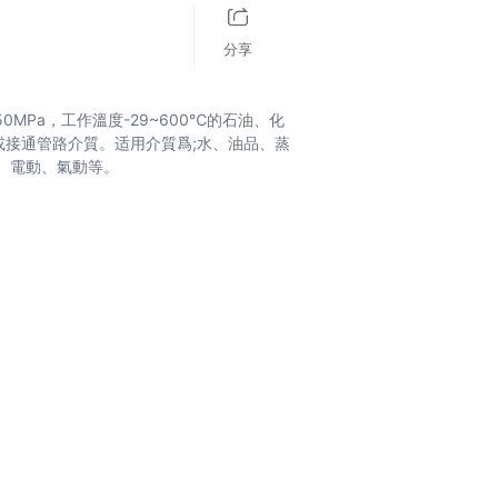
分享
0MPa，工作溫度-29~600℃的石油、化
或接通管路介質。适用介質爲;水、油品、蒸
、電動、氣動等。