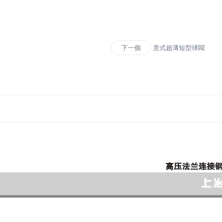
意式超薄短型球閥
下一個