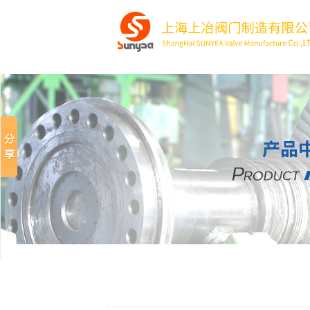
分享到
新浪微博
微信
百度貼吧
豆瓣
QQ好友
QQ空間
複制網址