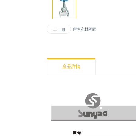
彈性座封閘閥
上一個
産品詳情